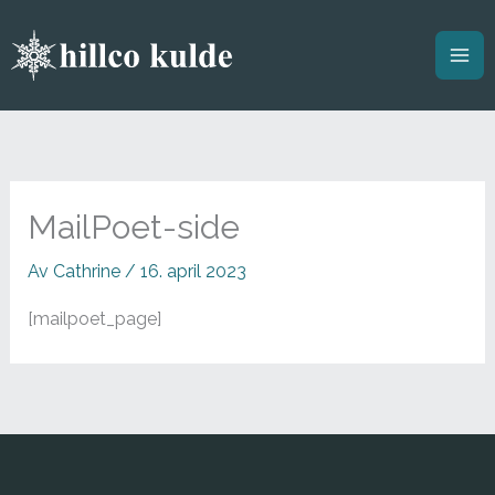
Hopp
rett
til
innholdet
MailPoet-side
Av
Cathrine
/
16. april 2023
[mailpoet_page]